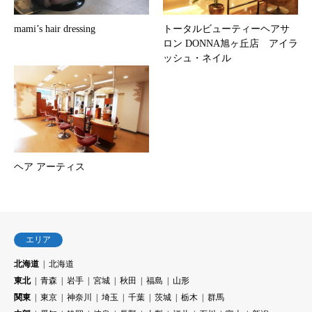
mami’s hair dressing
トータルビューティーヘアサ
ロン DONNA旭ヶ丘店 アイラ
ッシュ・ネイル
ヘア アーティス
エリア
北海道
北海道
東北
青森
岩手
宮城
秋田
福島
山形
関東
東京
神奈川
埼玉
千葉
茨城
栃木
群馬