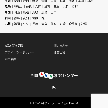
中部
愛知
静岡
岐阜
長野
山梨
福井
石川
富山
新潟
近畿
和歌山
奈良
兵庫
滋賀
三重
大阪
京都
中国
岡山
島根
鳥取
広島
山口
四国
徳島
高知
愛媛
香川
九州
福岡
佐賀
長崎
大分
熊本
宮崎
鹿児島
沖縄
AGA業務提携
問い合わせ
プライバシーポリシー
運営会社
利用規約
RSS
©
全国AGA相談センター
. All Rights Reserved.