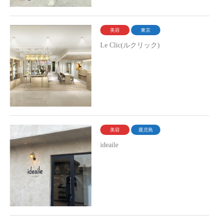
美容
東京
Le Clic(ルクリック)
美容
鹿児島
ideaile