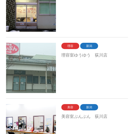
理容
新潟
理容室ゆうゆう 荻川店
美容
新潟
美容室ぶんぶん 荻川店