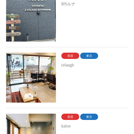
RNルナ
美容
東京
relaugh
美容
東京
kalon