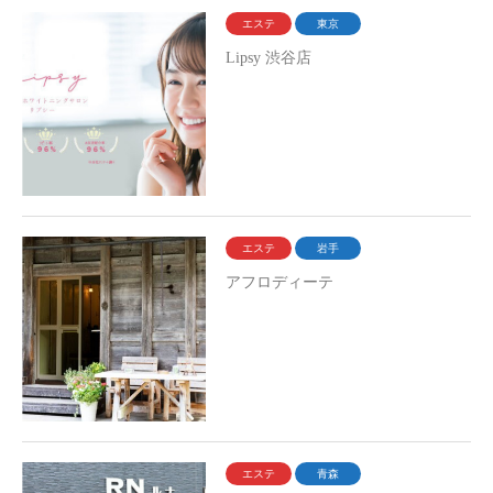
エステ
東京
Lipsy 渋谷店
エステ
岩手
アフロディーテ
エステ
青森