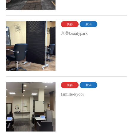
美容
新潟
京美beautypark
美容
新潟
famille-kyobi