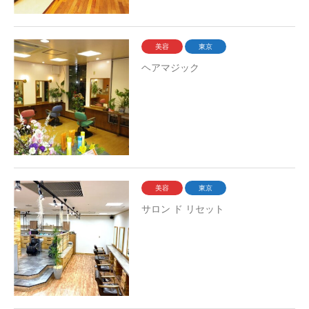
美容
東京
ヘアマジック
美容
東京
サロン ド リセット