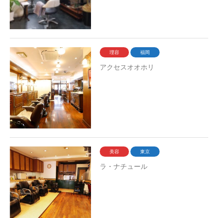
理容
福岡
アクセスオオホリ
美容
東京
ラ・ナチュール