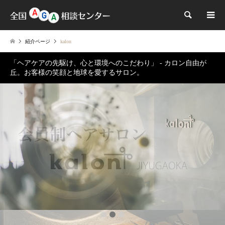
検索
紹介ページ
kalon
「ヘアケアの先駆け、心と環境へのこだわり」 - カロン自由が
丘。お客様の笑顔と地球を愛するサロン。
1
2
3