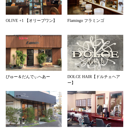
OLIVE +1 【オリーブワン】
Flamingo フラミンゴ
びゅー＆だんでぃへあー
DOLCE HAIR【ドルチェヘア
ー】