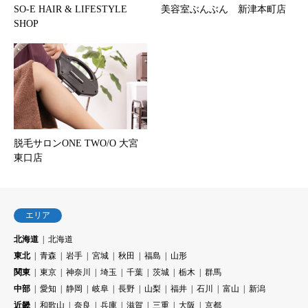
SO-E HAIR & LIFESTYLE
美容室ぶんぶん 新津本町店
SHOP
脱毛サロンONE TWO/O 大宮
東口店
エリア
北海道
北海道
東北
青森
岩手
宮城
秋田
福島
山形
関東
東京
神奈川
埼玉
千葉
茨城
栃木
群馬
中部
愛知
静岡
岐阜
長野
山梨
福井
石川
富山
新潟
近畿
和歌山
奈良
兵庫
滋賀
三重
大阪
京都