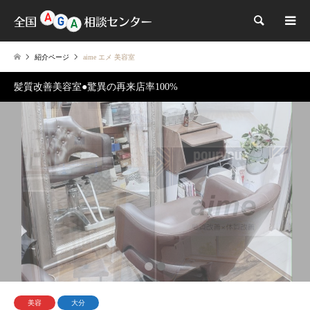
検索
紹介ページ
aime エメ 美容室
髪質改善美容室●驚異の再来店率100%
1
2
美容
大分