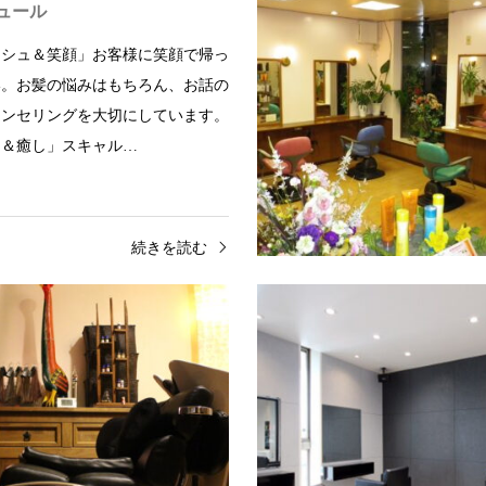
ュール
ッシュ＆笑顔」お客様に笑顔で帰っ
い。お髪の悩みはもちろん、お話の
ウンセリングを大切にしています。
ス＆癒し」スキャル…
続きを読む
東京
理容
埼玉
ーティス
KA3PARK（かみぱーく）
の素髪の綺麗さを第一に」ご自宅で
『 お客様と一生お付き合いして
けで簡単、そして長持ちするスタイ
い… 』私達はそんなヘアーサロ
案致します。「髪に優しく、肌に優
ています。” お客様との楽しい
に優しく」薬剤もか…
時… ” ” 居心地のいい空間 