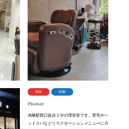
美容
神奈川
美
hair&make imus(イムス)東戸塚店
mami’s
【美髪アドバイザーのいるお店】エリアTOP
1組ず
クラス!日本最高峰のトリートメント×世界最
す。マ
先端髪の美容液で究極ダメージレスエリア
質、顔
TOPクラス!世界最先端の髪の美容…
を提案
続きを読む
理容
関東
Plushair
室WEB予
鴻巣駅西口徒歩２分の理容室です。育毛やヘ
所在地〒
ッドスパなどリラクゼーションメニューに力