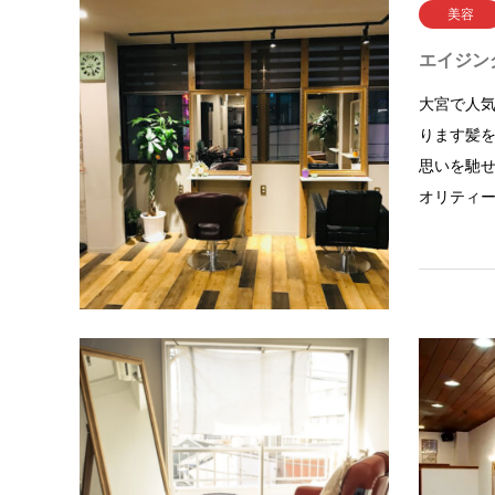
美容
エイジン
大宮で人
ります髪
思いを馳
オリティ
美容
TRICO 
代トリコ
施術者が