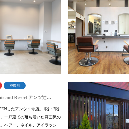
ONE TWO/O 大宮東口店
髪質改善する白髪染め専門
TSUYA_IRO 毛呂山店
備】最新鋭の脱毛マシンを導入☆し
特許取得成分で業界初！の髪質改
効果実感でリピーター様続出◇白を
カラーしながら髪質改善出来るの
た清潔感のある内装で優雅にゆった
でも「キレイ」をキープ！こまめ
ごし頂けます。知識豊…
に）カラーしたいけど髪や頭…
続きを読む
続
神奈川
air and Resort アンツ辻…
OPENしたアンツ１号店。1階・2階
た、一戸建ての落ち着いた雰囲気の
す。へアー、ネイル、アイラッシ