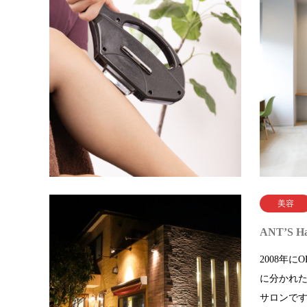
脱毛サロン
【個室完
っかりと
基調とし
りとお過
美容
ANT’S H
2008年に
に分かれ
サロンで