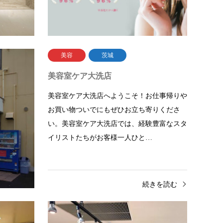
続きを読む
美容
茨城
美容室ケア大洗店
「ヘアケア専門
美容室ケア大洗店へようこそ！お仕事帰りや
年に東京、自
お買い物ついでにもぜひお立ち寄りくださ
は自由が丘
い。美容室ケア大洗店では、経験豊富なスタ
イリストたちがお客様一人ひと…
きを読む
続きを読む
美容
東京
美