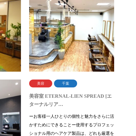
ヘアマジック
サロン
「地域密着アットホームサロン」生涯通える
「１０
美容室を目指してお客様を笑顔にしていきま
ず、丁
す。髪に優しく、肌に優しく、人に優しく
る注目
「髪に優しく、肌に優しく、人…
綺麗で
続きを読む
美容
千葉
美容室 ETERNAL-LIEN SPREAD [エ
ターナルリア…
いきた
ーお客様一人ひとりの個性と魅力をさらに活
ンを目指し
かすためにできることー使用するプロフェッ
ひと
ショナル用のヘアケア製品は、どれも厳選を
” ” …