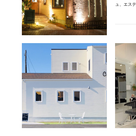
ュ、エス
美容
Beauty 
ロンクリ
Crysta
す。他に
様々な美
上質な施