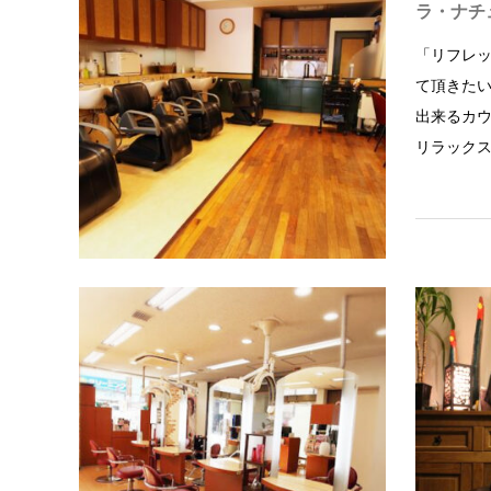
ラ・ナチ
「リフレ
て頂きた
出来るカ
リラック
美容
ヘア ア
「お客様
乾かすだ
ルをご提
しく、人