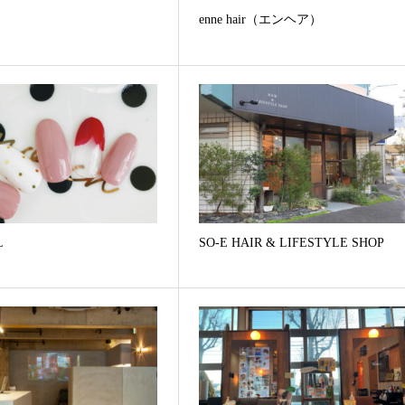
enne hair（エンヘア）
L
SO-E HAIR & LIFESTYLE SHOP