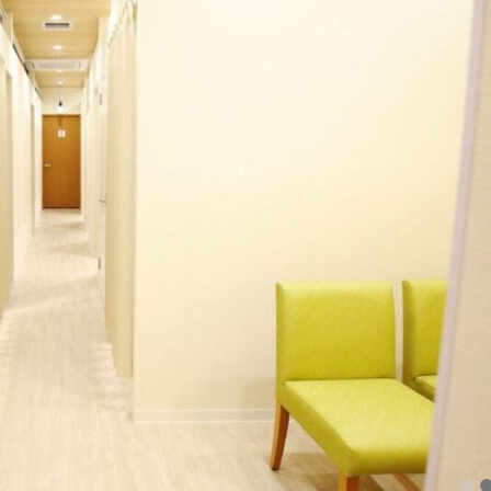
1
2
3