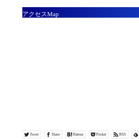
アクセスMap
Tweet
Share
Hatena
Pocket
RSS