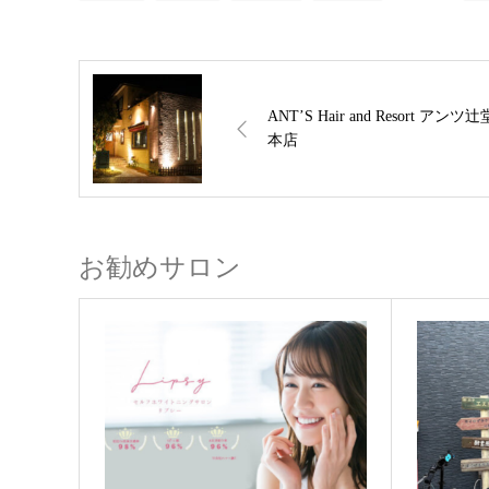
ANT’S Hair and Resort アンツ辻
本店
お勧めサロン