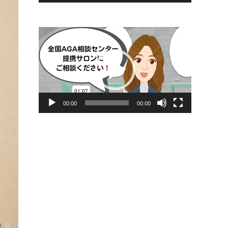
動
画
プ
レ
ー
ヤ
ー
00:00
00:00