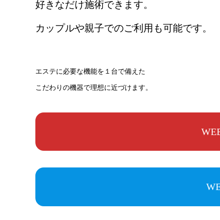
好きなだけ施術できます。
カップルや親子でのご利用も可能です。
エステに必要な機能を１台で備えた
こだわりの機器で理想に近づけます。
WE
W