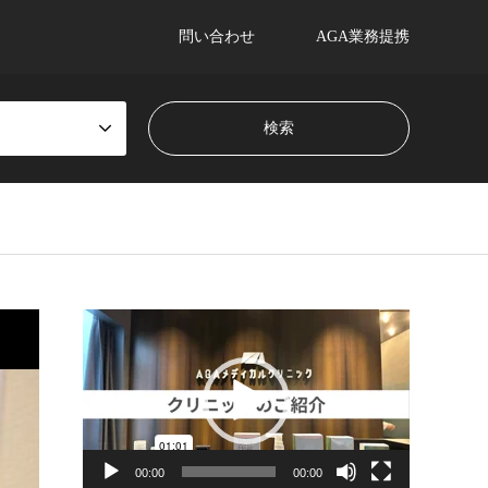
問い合わせ
AGA業務提携
動
画
プ
レ
ー
ヤ
ー
00:00
00:00