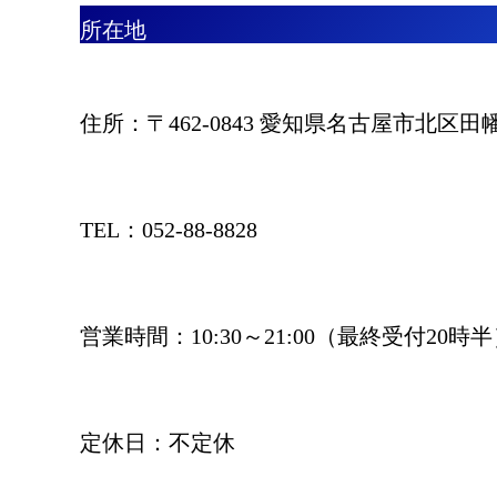
所在地
住所：〒462-0843 愛知県名古屋市北区田幡2-
TEL：052-88-8828
営業時間：10:30～21:00（最終受付20時
定休日：不定休