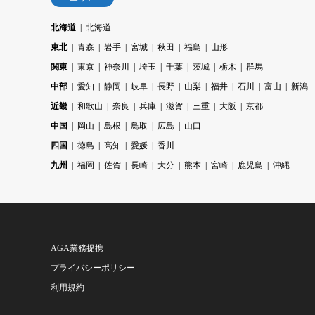
北海道
北海道
東北
青森
岩手
宮城
秋田
福島
山形
関東
東京
神奈川
埼玉
千葉
茨城
栃木
群馬
中部
愛知
静岡
岐阜
長野
山梨
福井
石川
富山
新潟
近畿
和歌山
奈良
兵庫
滋賀
三重
大阪
京都
中国
岡山
島根
鳥取
広島
山口
四国
徳島
高知
愛媛
香川
九州
福岡
佐賀
長崎
大分
熊本
宮崎
鹿児島
沖縄
AGA業務提携
プライバシーポリシー
利用規約